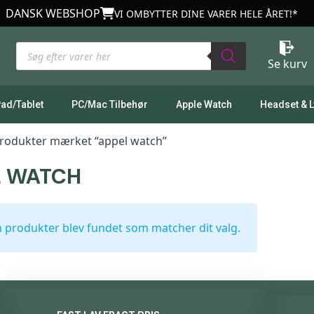
DANSK WEBSHOP
VI OMBYTTER DINE VARER HELE ÅRET!*
Products
search
Se kurv
Pad/Tablet
PC/Mac Tilbehør
Apple Watch
Headset & 
rodukter mærket “appel watch”
L WATCH
 produkter blev fundet som matcher dit valg.