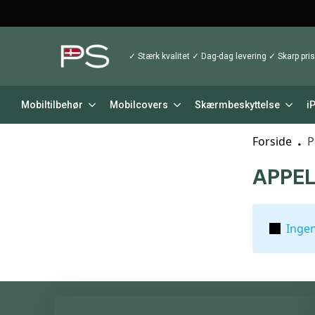
✓ Stærk kvalitet ✓ Dag-dag levering ✓ Skarp pris
Mobiltilbehør
Mobilcovers
Skærmbeskyttelse
i
Forside
P
APPE
Ingen