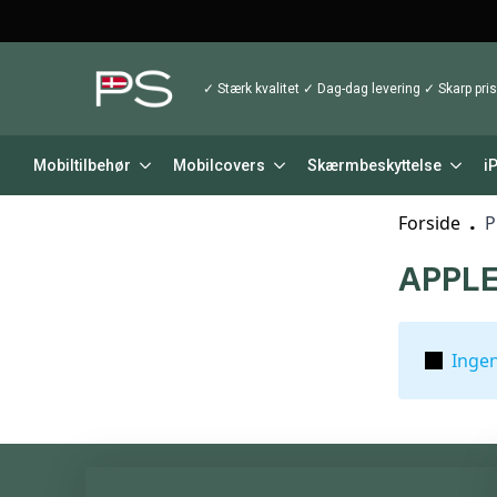
✓ Stærk kvalitet ✓ Dag-dag levering ✓ Skarp pris
Mobiltilbehør
Mobilcovers
Skærmbeskyttelse
i
Forside
P
APPLE
Ingen