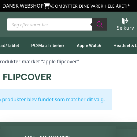
DANSK WEBSHOP
VI OMBYTTER DINE VARER HELE ÅRET!*
Products
search
Se kurv
Pad/Tablet
PC/Mac Tilbehør
Apple Watch
Headset & 
rodukter mærket “apple flipcover”
 FLIPCOVER
 produkter blev fundet som matcher dit valg.