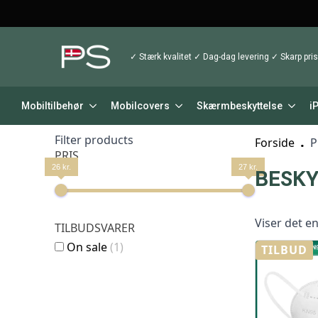
✓ Stærk kvalitet ✓ Dag-dag levering ✓ Skarp pris
Mobiltilbehør
Mobilcovers
Skærmbeskyttelse
i
Filter products
Forside
P
PRIS
26 kr.
27 kr.
BESK
Viser det en
TILBUDSVARER
On sale
(1)
TILBUD