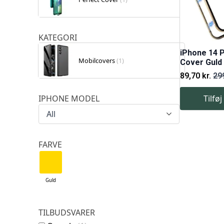
KATEGORI
iPhone 14 
Mobilcovers
(1)
Cover Guld
89,70
kr.
29
Den
Den
oprindelige
aktuelle
Tilføj
IPHONE MODEL
pris
pris
var:
er:
All
299,00 kr..
89,70 kr..
FARVE
Guld
TILBUDSVARER