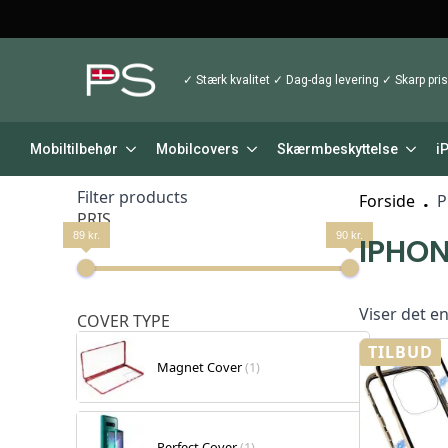
✓ Stærk kvalitet ✓ Dag-dag levering ✓ Skarp pris
Mobiltilbehør
Mobilcovers
Skærmbeskyttelse
i
Filter products
Forside
P
PRIS
89 kr.
90 kr.
IPHON
Viser det en
COVER TYPE
TILBUD
Magnet Cover
(1)
Perfect Cover
(1)