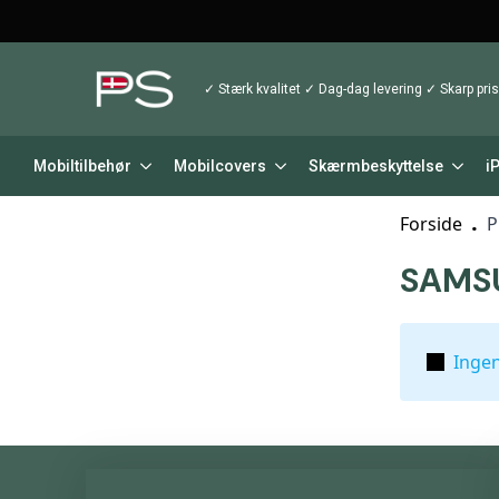
✓ Stærk kvalitet ✓ Dag-dag levering ✓ Skarp pris
Mobiltilbehør
Mobilcovers
Skærmbeskyttelse
i
Forside
P
SAMS
Ingen