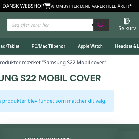
DANSK WEBSHOP
VI OMBYTTER DINE VARER HELE ÅRET!*
Products
search
Se kurv
Pad/Tablet
PC/Mac Tilbehør
Apple Watch
Headset & 
rodukter mærket “Samsung S22 Mobil cover”
UNG S22 MOBIL COVER
 produkter blev fundet som matcher dit valg.