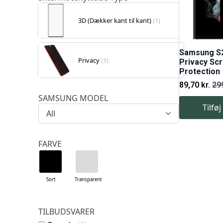
3D (Dækker kant til kant)
(1)
Samsung S2
Privacy
(1)
Privacy Sc
Protection
89,70
kr.
29
Den
Den
SAMSUNG MODEL
oprindelige
aktuelle
Tilføj
pris
pris
All
var:
er:
299,00 kr..
89,70 kr..
FARVE
Sort
Transparent
TILBUDSVARER