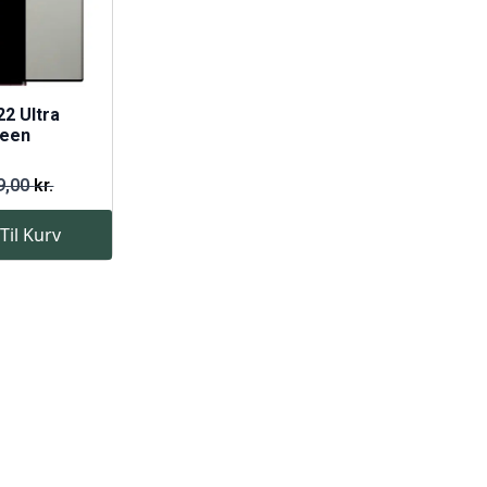
2 Ultra
reen
9,00
kr.
 Til Kurv