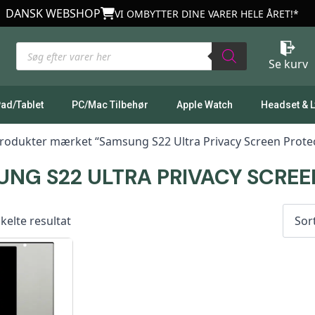
DANSK WEBSHOP
VI OMBYTTER DINE VARER HELE ÅRET!*
Products
search
Se kurv
Pad/Tablet
PC/Mac Tilbehør
Apple Watch
Headset & 
rodukter mærket “Samsung S22 Ultra Privacy Screen Prote
NG S22 ULTRA PRIVACY SCRE
kelte resultat