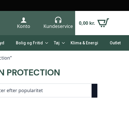
0,00
kr.
Konto
Kundeservice
Lyd
Bolig og Fritid
Tøj
Klima & Energi
Outlet
ction”
EN PROTECTION