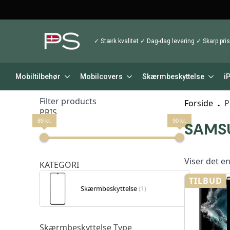
✓ Stærk kvalitet ✓ Dag-dag levering ✓ Skarp pris
Mobiltilbehør
Mobilcovers
Skærmbeskyttelse
i
Filter products
Forside
P
PRIS
89 kr.
90 kr.
SAMSU
Viser det en
KATEGORI
TILBUD
Skærmbeskyttelse
(1)
Skærmbeskyttelse Type