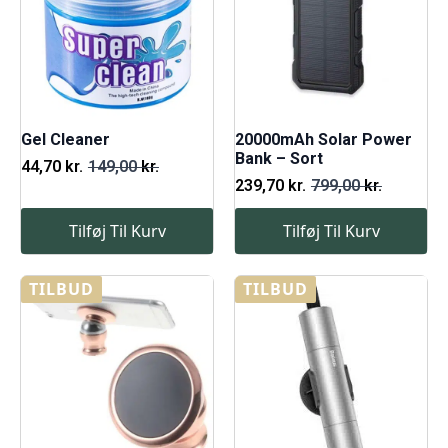
Gel Cleaner
20000mAh Solar Power
Bank – Sort
44,70
kr.
149,00
kr.
Den
Den
239,70
kr.
799,00
kr.
oprindelige
aktuelle
Den
Den
pris
pris
oprindelige
aktuelle
Tilføj Til Kurv
Tilføj Til Kurv
var:
er:
pris
pris
149,00 kr..
44,70 kr..
var:
er:
799,00 kr..
239,70 kr..
TILBUD
TILBUD