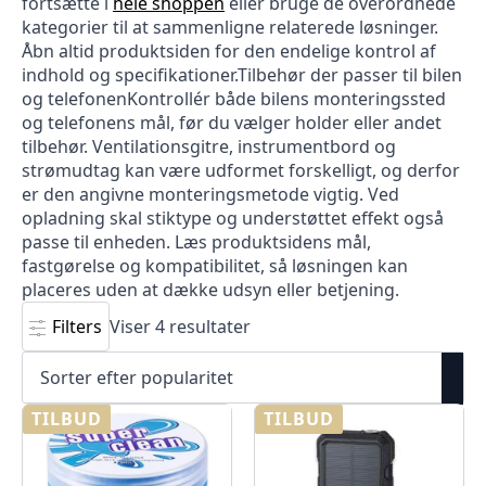
fortsætte i
hele shoppen
eller bruge de overordnede
kategorier til at sammenligne relaterede løsninger.
Åbn altid produktsiden for den endelige kontrol af
indhold og specifikationer.Tilbehør der passer til bilen
og telefonenKontrollér både bilens monteringssted
og telefonens mål, før du vælger holder eller andet
tilbehør. Ventilationsgitre, instrumentbord og
strømudtag kan være udformet forskelligt, og derfor
er den angivne monteringsmetode vigtig. Ved
opladning skal stiktype og understøttet effekt også
passe til enheden. Læs produktsidens mål,
fastgørelse og kompatibilitet, så løsningen kan
placeres uden at dække udsyn eller betjening.
Sorteret
Filters
Viser 4 resultater
efter
popularitet
TILBUD
TILBUD