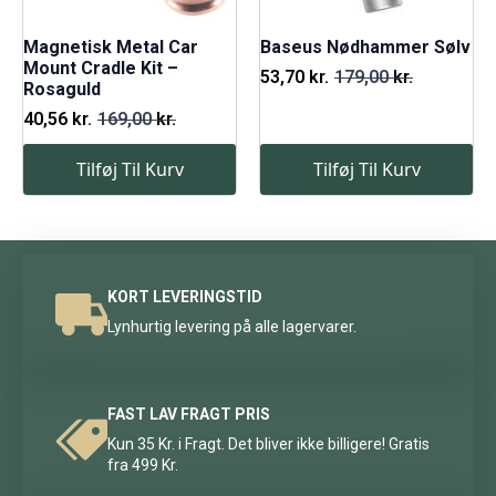
Magnetisk Metal Car
Baseus Nødhammer Sølv
Mount Cradle Kit –
53,70
kr.
179,00
kr.
Den
Den
Rosaguld
oprindelige
aktuelle
40,56
kr.
169,00
kr.
Den
Den
pris
pris
oprindelige
aktuelle
var:
er:
Tilføj Til Kurv
Tilføj Til Kurv
pris
pris
179,00 kr..
53,70 kr..
var:
er:
169,00 kr..
40,56 kr..
KORT LEVERINGSTID
Lynhurtig levering på alle lagervarer.
FAST LAV FRAGT PRIS
Kun 35 Kr. i Fragt. Det bliver ikke billigere! Gratis
fra 499 Kr.