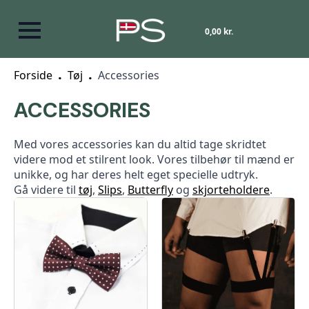
0,00
kr.
Forside
Tøj
Accessories
ACCESSORIES
Med vores accessories kan du altid tage skridtet
videre mod et stilrent look. Vores tilbehør til mænd er
unikke, og har deres helt eget specielle udtryk.
Gå videre til
tøj
,
Slips
,
Butterfly
og
skjorteholdere
.