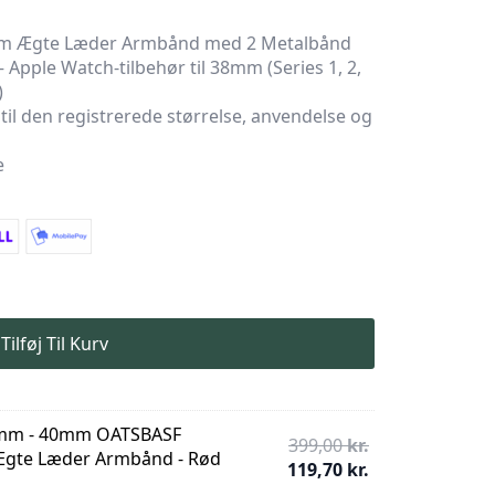
m Ægte Læder Armbånd med 2 Metalbånd
Apple Watch-tilbehør til 38mm (Series 1, 2,
)
et til den registrerede størrelse, anvendelse og
e
Tilføj Til Kurv
8mm - 40mm OATSBASF
Den
399,00
kr.
 Ægte Læder Armbånd - Rød
oprindelige
Den
119,70
kr.
pris
aktuelle