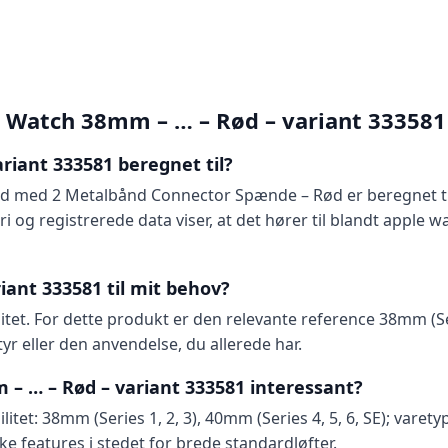
e Watch 38mm – … – Rød – variant 333581
riant 333581 beregnet til?
 2 Metalbånd Connector Spænde – Rød er beregnet til at t
i og registrerede data viser, at det hører til blandt apple 
ant 333581 til mit behov?
tet. For dette produkt er den relevante reference 38mm (Serie
r eller den anvendelse, du allerede har.
– … – Rød – variant 333581 interessant?
itet: 38mm (Series 1, 2, 3), 40mm (Series 4, 5, 6, SE); vare
ke features i stedet for brede standardløfter.