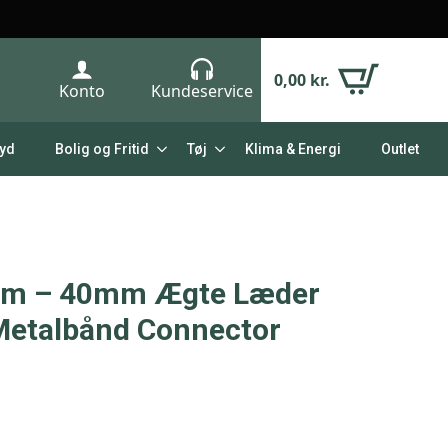
0,00
kr.
Konto
Kundeservice
Lyd
Bolig og Fritid
Tøj
Klima & Energi
Outlet
mm – 40mm Ægte Læder
etalbånd Connector