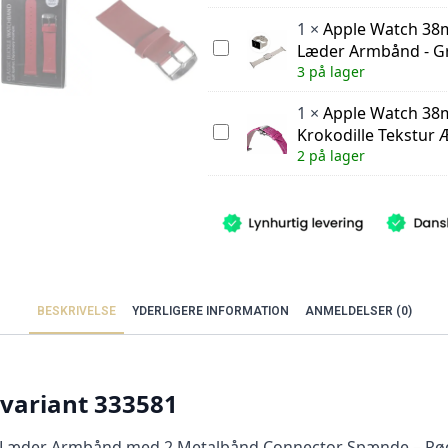
Spænde
-
-
40mm
1
×
Apple Watch 3
Rød
OATSBASF
Apple
antal
Læder Armbånd - G
Krokodille
Watch
3 på lager
Tekstur
38mm
Ægte
-
Læder
40mm
1
×
Apple Watch 3
Armbånd
Moderne
Apple
Krokodille Tekstur 
-
Ægte
Watch
Rød
2 på lager
Læder
38mm
Armbånd
-
-
40mm
Grå
OATSBASF
Krokodille
Tekstur
Ægte
Læder
Armbånd
-
BESKRIVELSE
YDERLIGERE INFORMATION
ANMELDELSER (0)
Lilla
variant 333581
æder Armbånd med 2 Metalbånd Connector Spænde – Rød, e