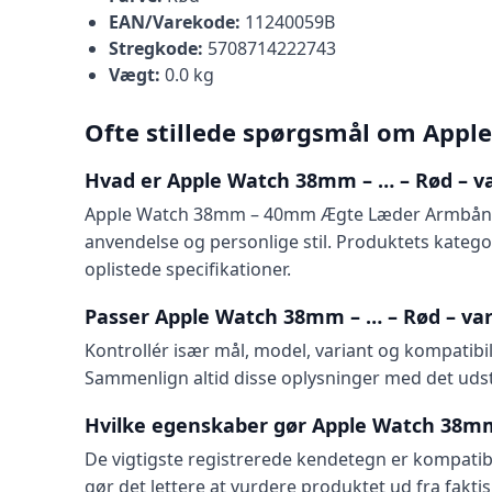
EAN/Varekode:
11240059B
Stregkode:
5708714222743
Vægt:
0.0 kg
Ofte stillede spørgsmål om Appl
Hvad er Apple Watch 38mm – … – Rød – va
Apple Watch 38mm – 40mm Ægte Læder Armbånd med
anvendelse og personlige stil. Produktets kategor
oplistede specifikationer.
Passer Apple Watch 38mm – … – Rød – vari
Kontrollér især mål, model, variant og kompatibili
Sammenlign altid disse oplysninger med det udsty
Hvilke egenskaber gør Apple Watch 38mm 
De vigtigste registrerede kendetegn er kompatibil
gør det lettere at vurdere produktet ud fra faktis