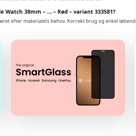
le Watch 38mm – … – Rød – variant 333581?
høret efter materialets behov. Korrekt brug og enkel løben