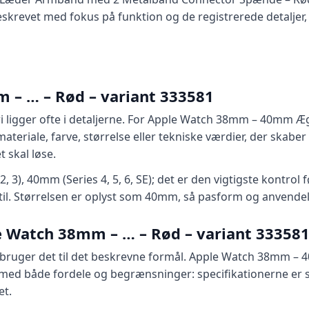
krevet med fokus på funktion og de registrerede detaljer, s
 – … – Rød – variant 333581
ri ligger ofte i detaljerne. For Apple Watch 38mm – 40m
ateriale, farve, størrelse eller tekniske værdier, der skab
 skal løse.
, 3), 40mm (Series 4, 5, 6, SE); det er den vigtigste kontrol
et til. Størrelsen er oplyst som 40mm, så pasform og anvend
 Watch 38mm – … – Rød – variant 33358
 du bruger det til det beskrevne formål. Apple Watch 38m
d både fordele og begrænsninger: specifikationerne er sty
et.