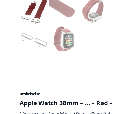
Beskrivelse
Apple Watch 38mm – … – Rød – 
Når du vælger Apple Watch 38mm – 40mm Ægte L