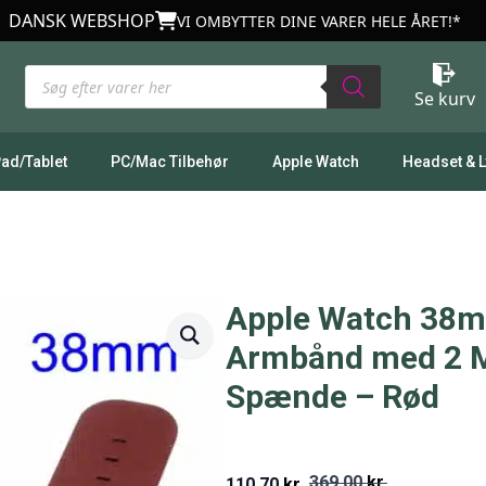
DANSK WEBSHOP
VI OMBYTTER DINE VARER HELE ÅRET!*
Products
search
Se kurv
Pad/Tablet
PC/Mac Tilbehør
Apple Watch
Headset & 
Apple Watch 38
Armbånd med 2 M
Spænde – Rød
369,00
kr.
110,70
kr.