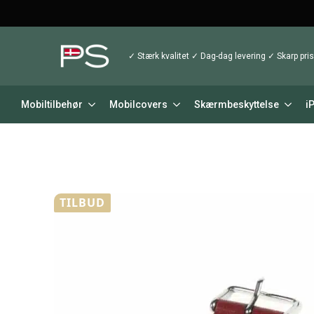
✓ Stærk kvalitet ✓ Dag-dag levering ✓ Skarp pris
Mobiltilbehør
Mobilcovers
Skærmbeskyttelse
i
TILBUD