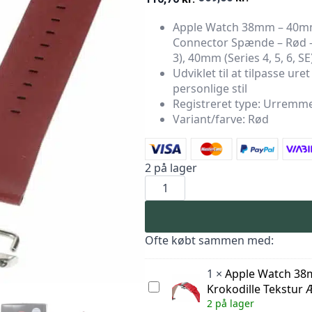
Den
Den
Apple Watch 38mm – 40m
oprindelige
aktuelle
Connector Spænde – Rød – 
pris
pris
3), 40mm (Series 4, 5, 6, SE
Udviklet til at tilpasse ur
var:
er:
personlige stil
369,00 kr..
110,70 kr..
Registreret type: Urremm
Variant/farve: Rød
2 på lager
Apple
Watch
38mm
-
40mm
Ægte
Ofte købt sammen med:
Læder
Armbånd
med
1
×
Apple Watch 3
2
Apple
Krokodille Tekstur
Metalbånd
Watch
Connector
2 på lager
38mm