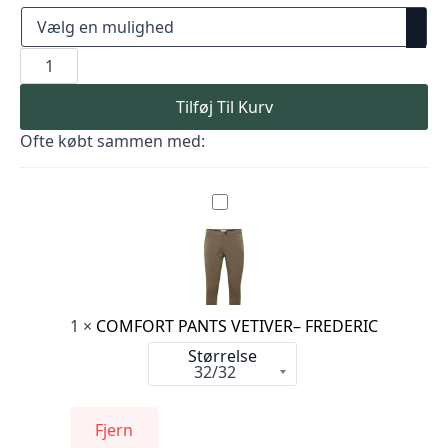
COMFORT
PANTS
DUNE
–
Tilføj Til Kurv
FREDERIC
antal
Ofte købt sammen med:
COMFORT
PANTS
VETIVER–
FREDERIC
1
×
COMFORT PANTS VETIVER– FREDERIC
Størrelse
Fjern