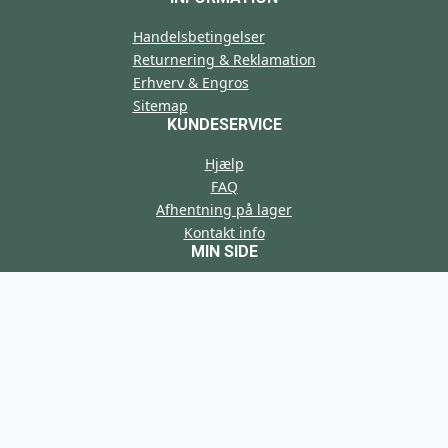
Handelsbetingelser
Returnering & Reklamation
Erhverv & Engros
Sitemap
KUNDESERVICE
Hjælp
FAQ
Afhentning på lager
Kontakt info
MIN SIDE
Min konto
Min kurv
Opret ny profil
Sitemap
VÆRD AT VIDE
Artikler
Guides