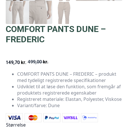
COMFORT PANTS DUNE –
FREDERIC
499,00
kr.
149,70
kr.
Den
Den
COMFORT PANTS DUNE – FREDERIC – produkt
oprindelige
aktuelle
med tydeligt registrerede specifikationer
pris
pris
Udviklet til at løse den funktion, som fremgår af
produktets registrerede egenskaber
var:
er:
Registreret materiale: Elastan, Polyester, Viskose
499,00 kr..
149,70 kr..
Variant/farve: Dune
Størrelse