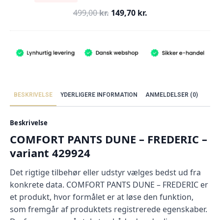
Den
Den
499,00
kr.
149,70
kr.
oprindelige
aktuelle
pris
pris
var:
er:
499,00 kr..
149,70 kr..
BESKRIVELSE
YDERLIGERE INFORMATION
ANMELDELSER (0)
Beskrivelse
COMFORT PANTS DUNE – FREDERIC –
variant 429924
Det rigtige tilbehør eller udstyr vælges bedst ud fra
konkrete data. COMFORT PANTS DUNE – FREDERIC er
et produkt, hvor formålet er at løse den funktion,
som fremgår af produktets registrerede egenskaber.