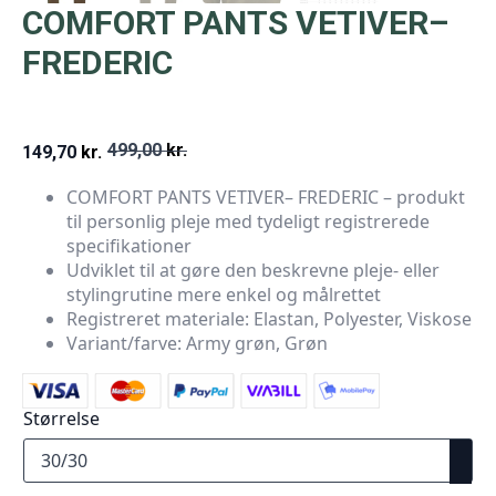
COMFORT PANTS VETIVER–
FREDERIC
499,00
kr.
149,70
kr.
Den
Den
COMFORT PANTS VETIVER– FREDERIC – produkt
oprindelige
aktuelle
til personlig pleje med tydeligt registrerede
pris
pris
specifikationer
Udviklet til at gøre den beskrevne pleje- eller
var:
er:
stylingrutine mere enkel og målrettet
499,00 kr..
149,70 kr..
Registreret materiale: Elastan, Polyester, Viskose
Variant/farve: Army grøn, Grøn
Størrelse