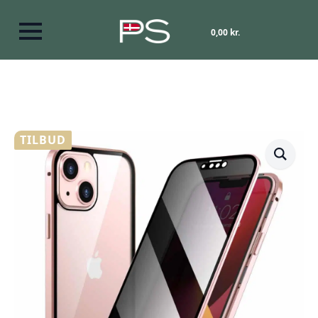
0,00
kr.
TILBUD