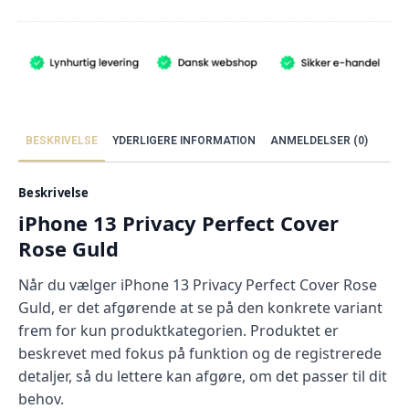
oprindelige
aktuelle
pris
pris
var:
er:
349,00 kr..
104,70 kr..
BESKRIVELSE
YDERLIGERE INFORMATION
ANMELDELSER (0)
Beskrivelse
iPhone 13 Privacy Perfect Cover
Rose Guld
Når du vælger iPhone 13 Privacy Perfect Cover Rose
Guld, er det afgørende at se på den konkrete variant
frem for kun produktkategorien. Produktet er
beskrevet med fokus på funktion og de registrerede
detaljer, så du lettere kan afgøre, om det passer til dit
behov.