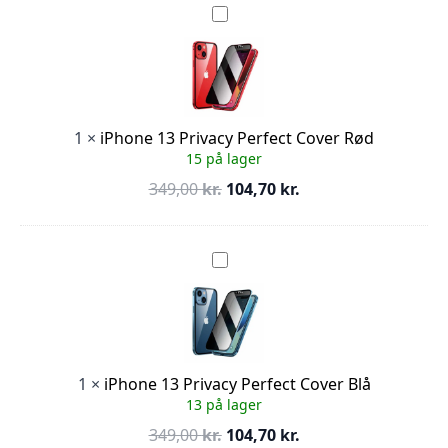
var:
er:
iPhone
13
349,00 kr..
104,70 kr..
Privacy
Perfect
Cover
Rød
1
×
iPhone 13 Privacy Perfect Cover Rød
15 på lager
Den
Den
349,00
kr.
104,70
kr.
oprindelige
aktuelle
pris
pris
var:
er:
iPhone
13
349,00 kr..
104,70 kr..
Privacy
Perfect
Cover
Blå
1
×
iPhone 13 Privacy Perfect Cover Blå
13 på lager
Den
Den
349,00
kr.
104,70
kr.