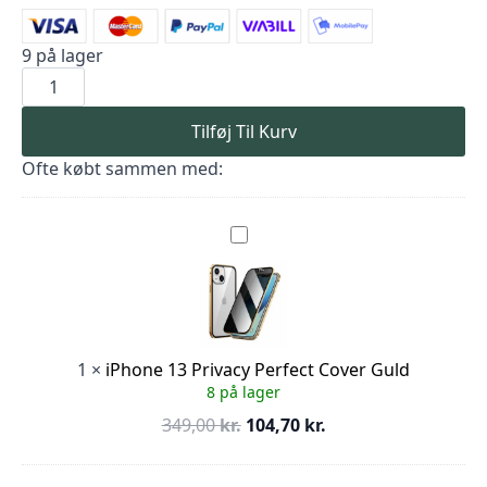
9 på lager
iPhone
13
Privacy
Perfect
Tilføj Til Kurv
Cover
Rose
Ofte købt sammen med:
Guld
antal
iPhone
13
Privacy
Perfect
Cover
Guld
1
×
iPhone 13 Privacy Perfect Cover Guld
8 på lager
Den
Den
349,00
kr.
104,70
kr.
oprindelige
aktuelle
pris
pris