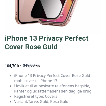
iPhone 13 Privacy Perfect
Cover Rose Guld
349,00
kr.
104,70
kr.
Den
Den
iPhone 13 Privacy Perfect Cover Rose Guld –
oprindelige
aktuelle
mobilcover til iPhone 13
pris
pris
Udviklet til at beskytte telefonens bagside,
kanter og udsatte flader i den daglige brug
var:
er:
Registreret type: Covers
349,00 kr..
104,70 kr..
Variant/farve: Guld, Rosa Guld