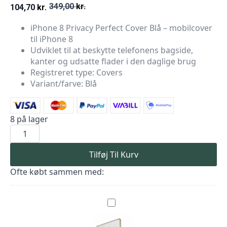
349,00
kr.
104,70
kr.
Den
Den
iPhone 8 Privacy Perfect Cover Blå – mobilcover
oprindelige
aktuelle
til iPhone 8
pris
pris
Udviklet til at beskytte telefonens bagside,
kanter og udsatte flader i den daglige brug
var:
er:
Registreret type: Covers
349,00 kr..
104,70 kr..
Variant/farve: Blå
8 på lager
iPhone
8
Privacy
Perfect
Tilføj Til Kurv
Cover
Blå
Ofte købt sammen med:
antal
iPhone
8
Privacy
Perfect