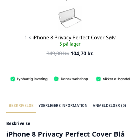
8
299,00 kr..
89,70 kr..
Privacy
Perfect
Cover
Sølv
1
×
iPhone 8 Privacy Perfect Cover Sølv
5 på lager
Den
Den
349,00
kr.
104,70
kr.
oprindelige
aktuelle
pris
pris
var:
er:
349,00 kr..
104,70 kr..
BESKRIVELSE
YDERLIGERE INFORMATION
ANMELDELSER (0)
Beskrivelse
iPhone 8 Privacy Perfect Cover Blå