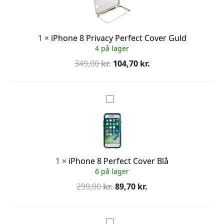
Cover
Guld
1
×
iPhone 8 Privacy Perfect Cover Guld
4 på lager
Den
Den
349,00
kr.
104,70
kr.
oprindelige
aktuelle
pris
pris
var:
er:
iPhone
8
349,00 kr..
104,70 kr..
Perfect
Cover
Blå
1
×
iPhone 8 Perfect Cover Blå
6 på lager
Den
Den
299,00
kr.
89,70
kr.
oprindelige
aktuelle
pris
pris
var:
er:
iPhone