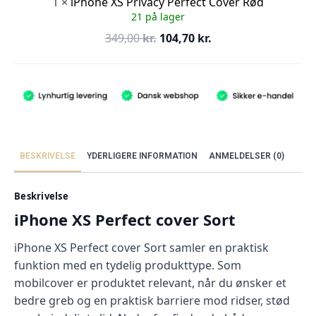
1
×
iPhone XS Privacy Perfect Cover Rød
21 på lager
Den
Den
349,00
kr.
104,70
kr.
oprindelige
aktuelle
pris
pris
var:
er:
349,00 kr..
104,70 kr..
BESKRIVELSE
YDERLIGERE INFORMATION
ANMELDELSER (0)
Beskrivelse
iPhone XS Perfect cover Sort
iPhone XS Perfect cover Sort samler en praktisk
funktion med en tydelig produkttype. Som
mobilcover er produktet relevant, når du ønsker et
bedre greb og en praktisk barriere mod ridser, stød