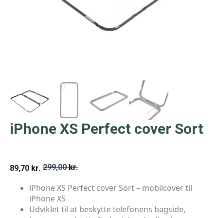
iPhone XS Perfect cover Sort
299,00
kr.
89,70
kr.
Den
Den
iPhone XS Perfect cover Sort – mobilcover til
oprindelige
aktuelle
iPhone XS
pris
pris
Udviklet til at beskytte telefonens bagside,