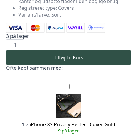
kanter og udsatte flader i den daglige brug
var:
er:
Registreret type: Covers
299,00 kr..
89,70 kr..
Variant/farve: Sort
3 på lager
iPhone
XS
Perfect
cover
Tilføj Til Kurv
Sort
antal
Ofte købt sammen med:
iPhone
XS
Privacy
Perfect
Cover
Guld
1
×
iPhone XS Privacy Perfect Cover Guld
9 på lager