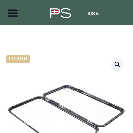
0,00
kr.
TILBUD