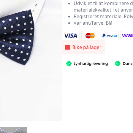
pris
pris
Udviklet til at kombinere 
materialekvalitet i et anve
var:
er:
Registreret materiale: Poly
199,00 kr..
59,70 kr..
Variant/farve: Blå
Ikke på lager