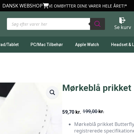
DANSK WEBSHOP
VI OMBYTTER DINE VARER HELE ÅRET!*
Products
search
Se kurv
Pad/Tablet
PC/Mac Tilbehør
Apple Watch
Headset & 
Mørkeblå prikket 
199,00
kr.
59,70
kr.
Den
Den
Mørkeblå prikket Butterfly
oprindelige
aktuelle
registrerede specifikation