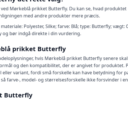
ed Mørkeblå prikket Butterfly. Du kan se, hvad produktet er
nligningen med andre produkter mere præcis.
eriale: Polyester, Silke; farve: Blå; type: Butterfly; vægt
y og bør indgå direkte i din vurdering.
blå prikket Butterfly
eloplysninger, hvis Mørkeblå prikket Butterfly senere ska
 formål og den kompatibilitet, der er angivet for produktet
ller variant, fordi små forskelle kan have betydning for p
å farve-, model- og størrelsesforskelle ikke forsvinder i en
 Butterfly