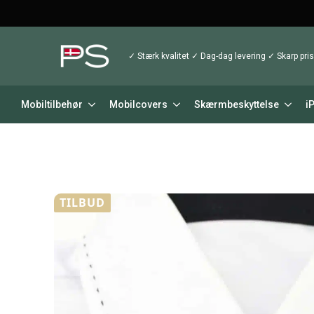
✓ Stærk kvalitet ✓ Dag-dag levering ✓ Skarp pris
Mobiltilbehør
Mobilcovers
Skærmbeskyttelse
i
TILBUD