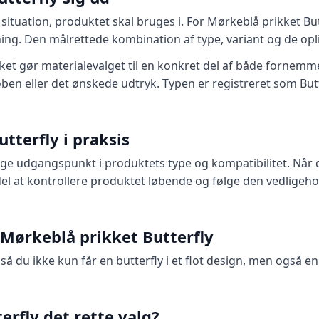
ituation, produktet skal bruges i. For Mørkeblå prikket Bu
ing. Den målrettede kombination af type, variant og de opl
vilket gør materialevalget til en konkret del af både fornem
ben eller det ønskede udtryk. Typen er registreret som Butt
tterfly i praksis
age udgangspunkt i produktets type og kompatibilitet. Når 
rdel at kontrollere produktet løbende og følge den vedlige
Mørkeblå prikket Butterfly
, så du ikke kun får en butterfly i et flot design, men også
rfly det rette valg?