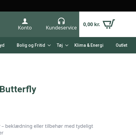
0,00
kr.
Konto
Kundeservice
Lyd
Bolig og Fritid
Tøj
Klima & Energi
Outlet
Butterfly
 – beklædning eller tilbehør med tydeligt
er