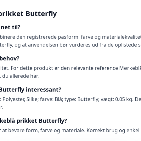
rikket Butterfly
net til?
mbinere den registrerede pasform, farve og materialekvalitet
utterfly, og at anvendelsen bør vurderes ud fra de oplistede s
 behov?
itet. For dette produkt er den relevante reference Mørkeblå
 du allerede har.
Butterfly interessant?
olyester, Silke; farve: Blå; type: Butterfly; vægt: 0.05 kg. 
r.
eblå prikket Butterfly?
or at bevare form, farve og materiale. Korrekt brug og enke