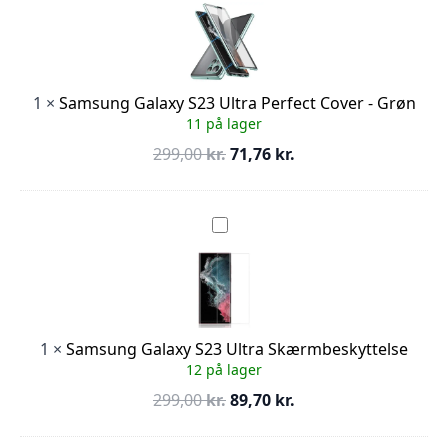
S23
Ultra
Perfect
Cover
-
Grøn
1
×
Samsung Galaxy S23 Ultra Perfect Cover - Grøn
11 på lager
Den
Den
299,00
kr.
71,76
kr.
oprindelige
aktuelle
pris
pris
var:
er:
Samsung
Galaxy
299,00 kr..
71,76 kr..
S23
Ultra
Skærmbeskyttelse
1
×
Samsung Galaxy S23 Ultra Skærmbeskyttelse
12 på lager
Den
Den
299,00
kr.
89,70
kr.
oprindelige
aktuelle
pris
pris