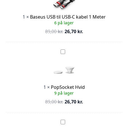
C
kabel
1
1
×
Baseus USB til USB-C kabel 1 Meter
Meter
6 på lager
Den
Den
89,00
kr.
26,70
kr.
oprindelige
aktuelle
pris
pris
var:
er:
PopSocket
Hvid
89,00 kr..
26,70 kr..
1
×
PopSocket Hvid
9 på lager
Den
Den
89,00
kr.
26,70
kr.
oprindelige
aktuelle
pris
pris
var:
er:
Samsung
Galaxy
89,00 kr..
26,70 kr..