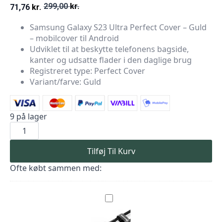
299,00
kr.
71,76
kr.
Den
Den
Samsung Galaxy S23 Ultra Perfect Cover – Guld
oprindelige
aktuelle
– mobilcover til Android
pris
pris
Udviklet til at beskytte telefonens bagside,
kanter og udsatte flader i den daglige brug
var:
er:
Registreret type: Perfect Cover
299,00 kr..
71,76 kr..
Variant/farve: Guld
9 på lager
Samsung
Galaxy
S23
Ultra
Tilføj Til Kurv
Perfect
Cover
Ofte købt sammen med:
-
Guld
antal
Baseus
USB
til
USB-