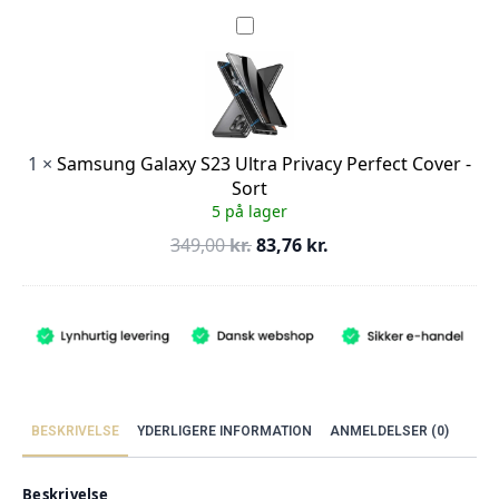
var:
er:
Samsung
Galaxy
299,00 kr..
89,70 kr..
S23
Ultra
Privacy
Perfect
Cover
-
1
×
Samsung Galaxy S23 Ultra Privacy Perfect Cover -
Sort
Sort
5 på lager
Den
Den
349,00
kr.
83,76
kr.
oprindelige
aktuelle
pris
pris
var:
er:
349,00 kr..
83,76 kr..
BESKRIVELSE
YDERLIGERE INFORMATION
ANMELDELSER (0)
Beskrivelse