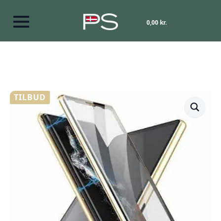
0,00
kr.
TILBUD