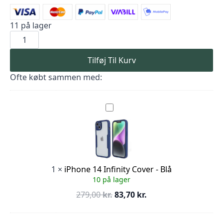
11 på lager
iPhone
14
Pro
Infinity
Tilføj Til Kurv
Cover
-
Ofte købt sammen med:
Sort
antal
iPhone
14
Infinity
Cover
-
Blå
1
×
iPhone 14 Infinity Cover - Blå
10 på lager
Den
Den
279,00
kr.
83,70
kr.
oprindelige
aktuelle
pris
pris