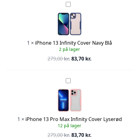
var:
er:
iPhone
13
279,00 kr..
83,70 kr..
Infinity
Cover
Navy
Blå
1
×
iPhone 13 Infinity Cover Navy Blå
2 på lager
Den
Den
279,00
kr.
83,70
kr.
oprindelige
aktuelle
pris
pris
var:
er:
iPhone
13
279,00 kr..
83,70 kr..
Pro
Max
Infinity
Cover
Lyserød
1
×
iPhone 13 Pro Max Infinity Cover Lyserød
12 på lager
Den
Den
279,00
kr.
83,70
kr.