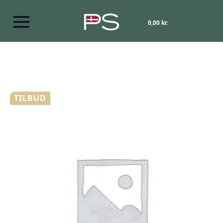
0,00
kr.
TILBUD