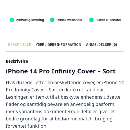
oprindelige
aktuelle
pris
pris
var:
er:
279,00 kr..
83,70 kr..
BESKRIVELSE
YDERLIGERE INFORMATION
ANMELDELSER (0)
Beskrivelse
iPhone 14 Pro Infinity Cover – Sort
Hvis du leder efter en beskyttende cover, er iPhone 14
Pro Infinity Cover – Sort en konkret kandidat.
Løsningen er tænkt til at beskytte enhedens udsatte
flader og samtidig bevare en anvendelig pasform,
mens variantens dokumenterede detaljer giver et
bedre grundlag for at bedømme match, brug og
forventet funktion.