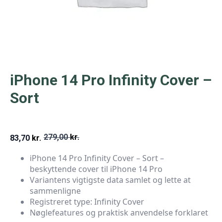
iPhone 14 Pro Infinity Cover –
Sort
279,00
kr.
83,70
kr.
Den
Den
iPhone 14 Pro Infinity Cover – Sort –
oprindelige
aktuelle
beskyttende cover til iPhone 14 Pro
pris
pris
Variantens vigtigste data samlet og lette at
sammenligne
var:
er:
Registreret type: Infinity Cover
279,00 kr..
83,70 kr..
Nøglefeatures og praktisk anvendelse forklaret